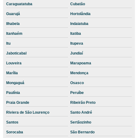
Caraguatatuba
Cubatão
Exame pcr em animais
Guarujá
Hortolândia
Exame pcr gatos valor
Ilhabela
Indaiatuba
Exame pcr veterinário
Itanhaém
Itatiba
Exame radiográfico veterinário
Itu
Itupeva
Exame sorologia cachorro valor
Jaboticabal
Jundiaí
Exame tgp cachorro
Louveira
Marapoama
Exame ultrassom veterinário preço
Marília
Mendonça
Exame ureia cachorro
Mongaguá
Osasco
Paulínia
Peruíbe
Exames Básicos Veterinários sp
Praia Grande
Ribeirão Preto
Exames clínica veterinária
Riviera de São Lourenço
Santo André
Exames clínicos veterinários
Santos
Sertãozinho
Exames hospital veterinário
Sorocaba
São Bernardo
Exames laboratoriais medicina veterinária