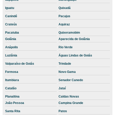
Teleatendimento Veterinário sp
Iguatu
Quixadá
Telemedicina veterinária
Canindé
Pacajus
Telemedicina Veterinária sp
Crateús
Aquiraz
Teleorientação veterinária
Pacatuba
Quixeramobim
Teleorientação Veterinária sp
Goiânia
Aparecida de Goiânia
Telerradiologia veterinária
Anápolis
Rio Verde
Terceirização de Análises Veterinárias
Luziânia
Águas Lindas de Goiás
Valparaíso de Goiás
Trindade
Terceirização de Diagnósticos Veterinários
Formosa
Novo Gama
Terceirização de Exames Básicos Veterinários
Itumbiara
Senador Canedo
Terceirização de Clínica Veterinária
Catalão
Jataí
Terceirização de exames laboratoriais
Planaltina
Caldas Novas
Terceirização de Exames Veterinários
João Pessoa
Campina Grande
Terceirização de laboratório veterinário
Santa Rita
Patos