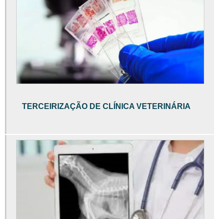
Eletrólitos veterinária
Empresa Clínica Veterinária
Empresa de Análises Veterinárias
Empresa de Diagnósticos Veterinários
Empresa de Exames Básicos Veterinários
Empresa de Exames Laboratoriais Veterinários
TERCEIRIZAÇÃO DE CLÍNICA VETERINÁRIA
Empresa de Exames Veterinários
Empresa de Laboratório Veterinário
Empresa de Teleatendimento Veterinário
Empresa de Telemedicina Veterinária
Empresa de Teleorientação Veterinária
Exame albumina cachorro
Exame albumina cães