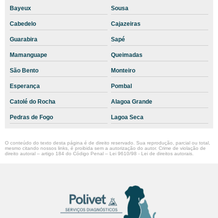
Terceirização de laboratório veterinário em são paulo
Bayeux
Sousa
Terceirização de laboratório veterinário sp
Cabedelo
Cajazeiras
Terceirização de Médico Veterinário
Guarabira
Sapé
Triglicérides cachorro
Mamanguape
Queimadas
Valores de exames veterinários
São Bento
Monteiro
Veterinário patologista
Esperança
Pombal
Catolé do Rocha
Alagoa Grande
Pedras de Fogo
Lagoa Seca
O conteúdo do texto desta página é de direito reservado. Sua reprodução, parcial ou total,
mesmo citando nossos links, é proibida sem a autorização do autor. Crime de violação de
direito autoral – artigo 184 do Código Penal –
Lei 9610/98 - Lei de direitos autorais
.