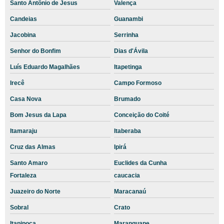
Santo Antônio de Jesus
Valença
Laboratório veterinário de analises clinicas
Candeias
Guanambi
Laboratório veterinário em são paulo
Jacobina
Serrinha
Laboratório Veterinário Terceirizado
Senhor do Bonfim
Dias d'Ávila
Laboratório veterinário terceirizado em são paulo
Luís Eduardo Magalhães
Itapetinga
Laboratório veterinário terceirizado para exames
Irecê
Campo Formoso
Laboratório veterinário zona leste sp
Casa Nova
Brumado
]
Bom Jesus da Lapa
Conceição do Coité
Laudo radiográfico veterinário
Itamaraju
Itaberaba
Laudo raio x veterinário
Cruz das Almas
Ipirá
Preço exames veterinários
Santo Amaro
Euclides da Cunha
Fortaleza
caucacia
Serviço de Teleatendimento Veterinário
Juazeiro do Norte
Maracanaú
Serviço de Telemedicina Veterinária
Sobral
Crato
Serviço de Teleorientação Veterinária
Itapipoca
Maranguape