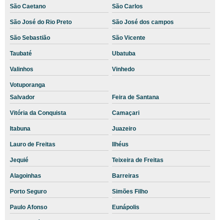
São Caetano
São Carlos
Exames laboratoriais veterinários sp
São José do Rio Preto
São José dos campos
Hematócrito cães filhotes
São Sebastião
São Vicente
Hemograma completo animal
Taubaté
Ubatuba
Hemograma medicina veterinária
Valinhos
Vinhedo
Hemograma veterinária
Votuporanga
Hemograma veterinário preço
Salvador
Feira de Santana
Laboratório de análises clínicas veterinária
Vitória da Conquista
Camaçari
Laboratório de Diagnósticos Veterinários
Itabuna
Juazeiro
Lauro de Freitas
Ilhéus
Laboratório de Exames Básicos Veterinários
Jequié
Teixeira de Freitas
Laboratório e Clínica Veterinária
Alagoinhas
Barreiras
Laboratório para exames de animais
Porto Seguro
Simões Filho
Laboratório veterinário
Paulo Afonso
Eunápolis
Laboratório veterinário a domicílio