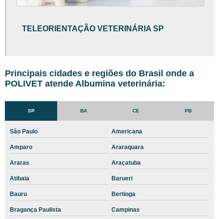
Exame de urina em cães valor
Exame hemograma cachorro
TELEORIENTAÇÃO VETERINÁRIA SP
Exame histopatológico veterinário
Exame histopatológico veterinário preço
Exame laboratorial veterinária
Principais cidades e regiões do Brasil onde a
POLIVET atende Albumina veterinária:
Exame neurológico veterinária
Exame neurológico veterinário
SP
BA
CE
PB
Exame oftalmológico veterinário
São Paulo
Americana
Exame ortopédico veterinária
Amparo
Araraquara
Exame parasitológico de fezes em cães
Araras
Araçatuba
Exame pcr cachorro
Atibaia
Barueri
Exame pcr cachorro preço
Bauru
Bertioga
Exame pcr cachorro valor
Bragança Paulista
Campinas
Exame pcr cães