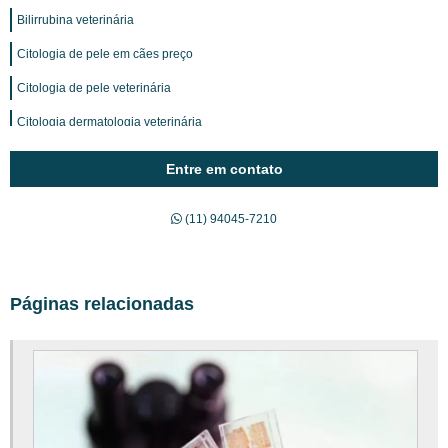
Bilirrubina veterinária
Citologia de pele em cães preço
Citologia de pele veterinária
Citologia dermatologia veterinária
Citologia em cães valor
Entre em contato
Citopatologia veterinária diagnóstica
(11) 94045-7210
Clínica de Serviços Veterinários
Clínica exames veterinários
Clínica Veterinária Terceirizada
Páginas relacionadas
Consulta online veterinário
Creatinina exame valor de referência
Diagnósticos de veterinário
Diagnósticos Veterinários sp