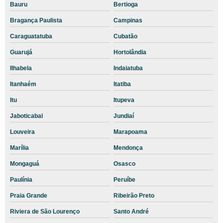
Bauru
Bertioga
Exame pcr cachorro valor
Bragança Paulista
Campinas
Exame pcr cães
Caraguatatuba
Cubatão
Exame pcr em animais
Guarujá
Hortolândia
Exame pcr gatos valor
Ilhabela
Indaiatuba
Exame pcr veterinário
Itanhaém
Itatiba
Exame radiográfico veterinário
Itu
Itupeva
Exame sorologia cachorro valor
Jaboticabal
Jundiaí
Exame tgp cachorro
Louveira
Marapoama
Exame ultrassom veterinário preço
Marília
Mendonça
Exame ureia cachorro
Mongaguá
Osasco
Exames Básicos Veterinários sp
Paulínia
Peruíbe
Praia Grande
Ribeirão Preto
Exames clínica veterinária
Riviera de São Lourenço
Santo André
Exames clínicos veterinários