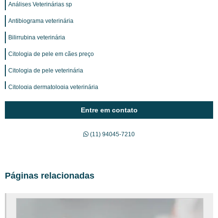
Análises Veterinárias sp
Antibiograma veterinária
Bilirrubina veterinária
Citologia de pele em cães preço
Citologia de pele veterinária
Citologia dermatologia veterinária
Citologia em cães valor
Entre em contato
Citopatologia veterinária diagnóstica
(11) 94045-7210
Clínica de Serviços Veterinários
Clínica exames veterinários
Clínica Veterinária Terceirizada
Páginas relacionadas
Consulta online veterinário
Creatinina exame valor de referência