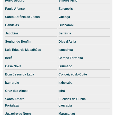
Porto Seguro
Simões Filho
Laboratório veterinário
Paulo Afonso
Eunápolis
Laboratório veterinário a domicílio
Santo Antônio de Jesus
Valença
Laboratório veterinário de analises clinicas
Candeias
Guanambi
Laboratório veterinário em são paulo
Jacobina
Serrinha
Laboratório Veterinário Terceirizado
Senhor do Bonfim
Dias d'Ávila
Laboratório veterinário terceirizado em são paulo
Luís Eduardo Magalhães
Itapetinga
Laboratório veterinário terceirizado para exames
Irecê
Campo Formoso
Laboratório veterinário zona leste sp
Casa Nova
Brumado
]
Bom Jesus da Lapa
Conceição do Coité
Laudo radiográfico veterinário
Itamaraju
Itaberaba
Laudo raio x veterinário
Cruz das Almas
Ipirá
Preço exames veterinários
Santo Amaro
Euclides da Cunha
Fortaleza
caucacia
Serviço de Teleatendimento Veterinário
Juazeiro do Norte
Maracanaú