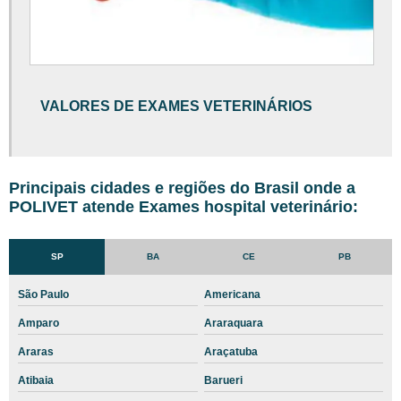
Exame de sangue cachorro plaquetas baixas
Exame de urina em cães valor
Exame hemograma cachorro
VALORES DE EXAMES VETERINÁRIOS
Exame histopatológico veterinário
Exame histopatológico veterinário preço
Exame laboratorial veterinária
Principais cidades e regiões do Brasil onde a
POLIVET atende Exames hospital veterinário:
Exame neurológico veterinária
Exame neurológico veterinário
SP
BA
CE
PB
Exame oftalmológico veterinário
São Paulo
Americana
Exame ortopédico veterinária
Amparo
Araraquara
Exame parasitológico de fezes em cães
Araras
Araçatuba
Exame pcr cachorro
Atibaia
Barueri
Exame pcr cachorro preço