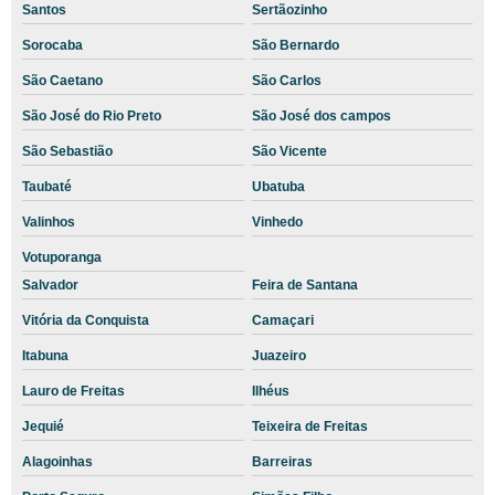
Santos
Sertãozinho
Exames hospital veterinário
Sorocaba
São Bernardo
Exames laboratoriais medicina veterinária
São Caetano
São Carlos
Exames laboratoriais veterinários sp
São José do Rio Preto
São José dos campos
Hematócrito cães filhotes
São Sebastião
São Vicente
Hemograma completo animal
Taubaté
Ubatuba
Hemograma medicina veterinária
Valinhos
Vinhedo
Hemograma veterinária
Votuporanga
Hemograma veterinário preço
Salvador
Feira de Santana
Laboratório de análises clínicas veterinária
Vitória da Conquista
Camaçari
Laboratório de Diagnósticos Veterinários
Itabuna
Juazeiro
Laboratório de Exames Básicos Veterinários
Lauro de Freitas
Ilhéus
Jequié
Teixeira de Freitas
Laboratório e Clínica Veterinária
Alagoinhas
Barreiras
Laboratório para exames de animais