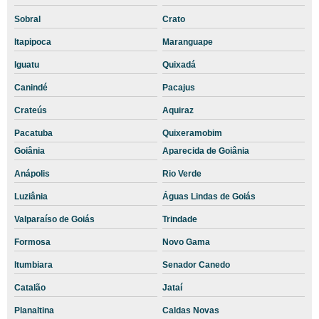
Serviço de Telemedicina Veterinária
Sobral
Crato
Serviço de Teleorientação Veterinária
Itapipoca
Maranguape
Teleatendimento Veterinário sp
Iguatu
Quixadá
Telemedicina veterinária
Canindé
Pacajus
Telemedicina Veterinária sp
Crateús
Aquiraz
Teleorientação veterinária
Pacatuba
Quixeramobim
Teleorientação Veterinária sp
Goiânia
Aparecida de Goiânia
Telerradiologia veterinária
Anápolis
Rio Verde
Terceirização de Análises Veterinárias
Luziânia
Águas Lindas de Goiás
Terceirização de Diagnósticos Veterinários
Valparaíso de Goiás
Trindade
Formosa
Novo Gama
Terceirização de Exames Básicos Veterinários
Itumbiara
Senador Canedo
Terceirização de Clínica Veterinária
Catalão
Jataí
Terceirização de exames laboratoriais
Planaltina
Caldas Novas
Terceirização de Exames Veterinários