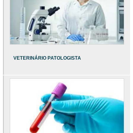
Exame albumina cães
Exame bioquímico veterinário valor
Exame cinomose cachorro
Exame citologia animal
Exame citologia cachorro
VETERINÁRIO PATOLOGISTA
Exame citologia veterinária
Exame citologia veterinária valor
Exame citológico veterinário
Exame colesterol cachorro
Exame coproparasitológico veterinário
Exame coproparasitológico veterinário valor
Exame de função renal em cães
Exame de função renal em gatos