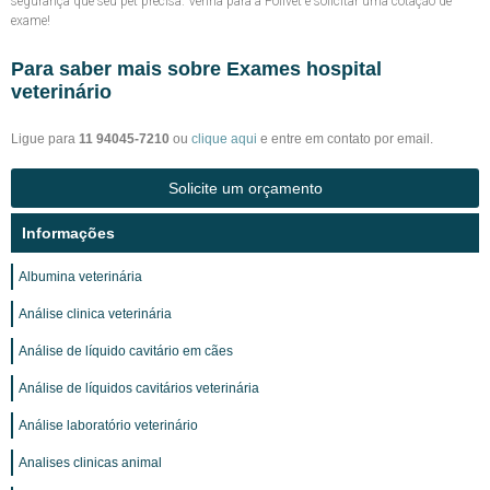
segurança que seu pet precisa. Venha para a Polivet e solicitar uma cotação de
exame!
Para saber mais sobre Exames hospital
veterinário
Ligue para
11 94045-7210
ou
clique aqui
e entre em contato por email.
Solicite um orçamento
Informações
Albumina veterinária
Análise clinica veterinária
Análise de líquido cavitário em cães
Análise de líquidos cavitários veterinária
Análise laboratório veterinário
Analises clinicas animal