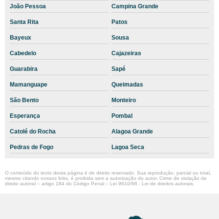
João Pessoa
Campina Grande
Terceirização de laboratório veterinário
Santa Rita
Patos
Terceirização de laboratório veterinário em são paulo
Bayeux
Sousa
Terceirização de laboratório veterinário sp
Cabedelo
Cajazeiras
Terceirização de Médico Veterinário
Guarabira
Sapé
Triglicérides cachorro
Mamanguape
Queimadas
Valores de exames veterinários
São Bento
Monteiro
Veterinário patologista
Esperança
Pombal
Catolé do Rocha
Alagoa Grande
Pedras de Fogo
Lagoa Seca
O conteúdo do texto desta página é de direito reservado. Sua reprodução, parcial ou total,
mesmo citando nossos links, é proibida sem a autorização do autor. Crime de violação de
direito autoral – artigo 184 do Código Penal –
Lei 9610/98 - Lei de direitos autorais
.