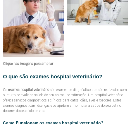
Clique nas imagens para ampliar
O que são exames hospital veterinário?
Os
exames hospital veterinário
são exames de diagnóstico que são realizados com
o intuito de avaliar a saúde do seu animal de estimação. Um hospital veterinário
oferece serviços diagnósticos e clínicos para gatos, cães, aves e roedores. Estes
exames diagnosticam doenças e os ajudam a monitorar a saúde do seu pet no
decorrer do seu ciclo de vida.
Como Funcionam os exames hospital veterinário?