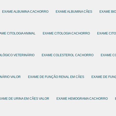
EXAME ALBUMINA CACHORRO
EXAME ALBUMINA CÃES
EXAME BI
AME CITOLOGIA ANIMAL
EXAME CITOLOGIA CACHORRO
EXAME CITO
OLÓGICO VETERINÁRIO
EXAME COLESTEROL CACHORRO
EXAME C
NÁRIO VALOR
EXAME DE FUNÇÃO RENAL EM CÃES
EXAME DE FUN
XAME DE URINA EM CÃES VALOR
EXAME HEMOGRAMA CACHORRO