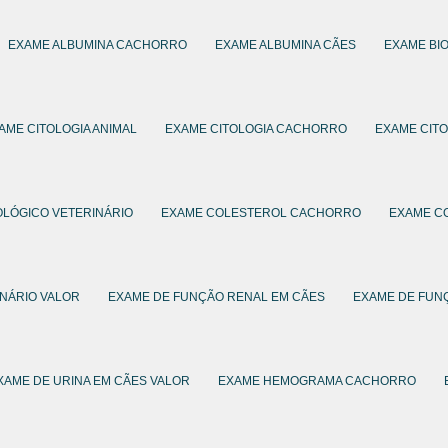
EXAME ALBUMINA CACHORRO
EXAME ALBUMINA CÃES
EXAME BI
AME CITOLOGIA ANIMAL
EXAME CITOLOGIA CACHORRO
EXAME CITO
OLÓGICO VETERINÁRIO
EXAME COLESTEROL CACHORRO
EXAME C
NÁRIO VALOR
EXAME DE FUNÇÃO RENAL EM CÃES
EXAME DE FUN
XAME DE URINA EM CÃES VALOR
EXAME HEMOGRAMA CACHORRO